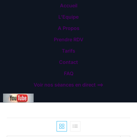
Accueil
L'Equipe
A Propos
Prendre RDV
Tarifs
Contact
FAQ
Voir nos séances en direct ==>