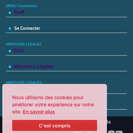
MENU Connection
Staff
Se Connecter
MENTIONS LEGALES
CGU
Mentions Légales
MENTIONS LEGALES
Politique de Confidentialité
Nous utilisons des cookies pour
améliorer votre expérience sur notre
Conditions de Remboursement
site.
En savoir plus
©
2026
hypnose-régressive tous droits réservés
C'est compris