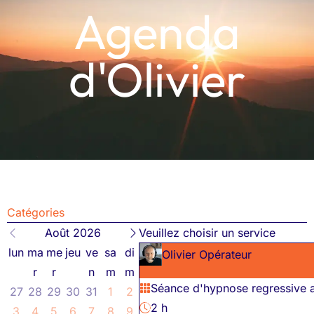
Agenda
d'Olivier
Catégories
Août 2026
Veuillez choisir un service
lun
ma
me
jeu
ve
sa
di
Olivier Opérateur
r
r
n
m
m
Séance d'hypnose regressive a
27
28
29
30
31
1
2
2 h
3
4
5
6
7
8
9